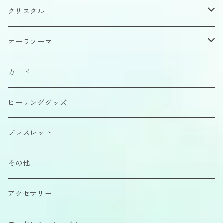
クリスタル
原石
オーラソーマ
磨きもの
イクイリブリアムボトル
カード
カボション
ポマンダー
ヒーリンググッズ
さざれ石
クイントエッセンス
ブレスレット
エアーコンディショナー
その他
カラーエッセンス
アクセサリー