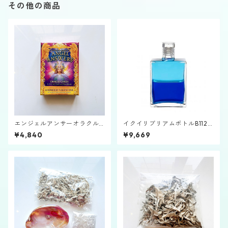
その他の商品
エンジェルアンサーオラクル
イクイリブリアムボトルB112
カード
「大天使イスラフェル」
¥4,840
¥9,669