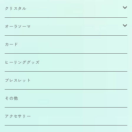
クリスタル
原石
オーラソーマ
磨きもの
イクイリブリアムボトル
カード
カボション
ポマンダー
ヒーリンググッズ
さざれ石
クイントエッセンス
ブレスレット
エアーコンディショナー
その他
カラーエッセンス
アクセサリー