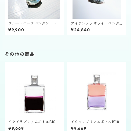
ブルートパーズペンダントト
アイアンメテオライトペンダ
ップ
ントトップ
¥9,900
¥24,840
その他の商品
イクイリブリアムボトルB100
イクイリブリアムボトルB118
「大天使メタトロン」
「エコー」
¥9,669
¥9,669