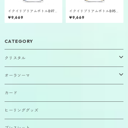
イクイリブリアムボトルB97
イクイリブリアムボトルB95
「大天使ウリエル」
「大天使ガブリエル」
¥9,669
¥9,669
CATEGORY
クリスタル
原石
オーラソーマ
磨きもの
イクイリブリアムボトル
カード
カボション
ポマンダー
ヒーリンググッズ
さざれ石
クイントエッセンス
ブレスレット