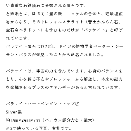
い貴重な石鉄隕石に分類される隕石です。
石鉄隕石は、ほぼ同じ量の鉄―ニッケルの合金と、珪酸塩鉱
物からなり、その中にフォルステライト（苦土かんらん石、
宝石名ペリドット）を含むものだけが「パラサイト」と呼ば
れています。
パラサイト隕石は1772年、ドイツの博物学者ペーター・ジー
モン・パラスが発見したことから命名されました。
パラサイトは、宇宙の力を含んでいます。心身のバランスを
とり、心を縛る不安やプレッシャーから解放し、本来の能力
を発揮させるプラスのエネルギーがあると言われています。
パラサイトハートペンダントトップ②
Silver製
約17㎜×24㎜×7㎜（バチカン部分含む・最大）
※2つ映っている写真、右側です。