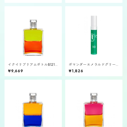
イクイリブリアムボトルB121
ポマンダーエメラルドグリー
「プルトン」
ン2.5㎖バイアル⑩
¥9,669
¥1,826