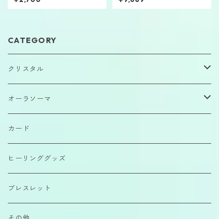
CATEGORY
クリスタル
原石
オーラソーマ
磨きもの
イクイリブリアムボトル
カード
カボション
ポマンダー
ヒーリンググッズ
さざれ石
クイントエッセンス
ブレスレット
エアーコンディショナー
その他