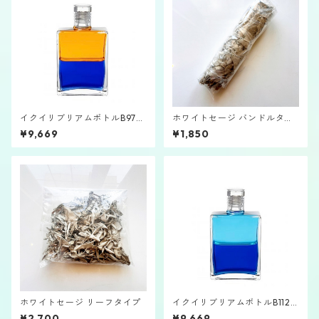
イクイリブリアムボトルB97
ホワイトセージ バンドルタイ
「大天使ウリエル」
プ
¥9,669
¥1,850
ホワイトセージ リーフタイプ
イクイリブリアムボトルB112
「大天使イスラフェル」
¥2,700
¥9,669