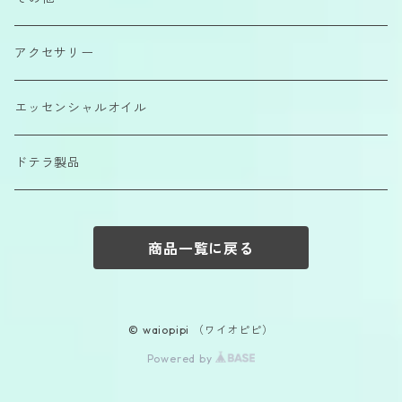
カラーエッセンス
アクセサリー
エッセンシャルオイル
ドテラ製品
商品一覧に戻る
© waiopipi （ワイオピピ）
Powered by