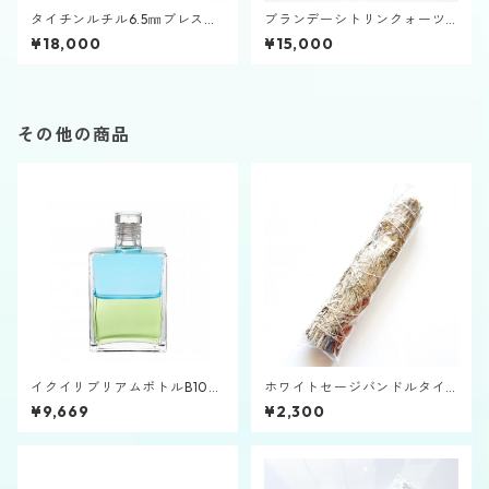
タイチンルチル6.5㎜ブレスレ
ブランデーシトリンクォーツ1
ット
0㎜ブレスレット
¥18,000
¥15,000
その他の商品
イクイリブリアムボトルB108
ホワイトセージバンドルタイ
「大天使ジェレミエル」
プ大
¥9,669
¥2,300