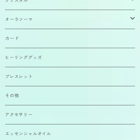
クリスタル
原石
オーラソーマ
磨きもの
イクイリブリアムボトル
カード
カボション
ポマンダー
ヒーリンググッズ
さざれ石
クイントエッセンス
ブレスレット
エアーコンディショナー
その他
カラーエッセンス
アクセサリー
エッセンシャルオイル