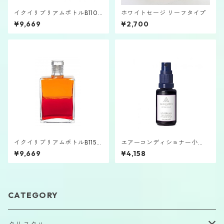
イクイリブリアムボトルB110
ホワイトセージ リーフタイプ
「大天使アンブリエル」
¥9,669
¥2,700
イクイリブリアムボトルB115
エアーコンディショナー小
「大天使ケミエル＆アリエ
「サンジェルマン」クイント
¥9,669
¥4,158
ル」
エッセンス
CATEGORY