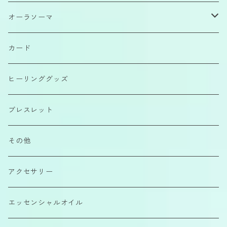
原石
オーラソーマ
磨きもの
イクイリブリアムボトル
カード
カボション
ポマンダー
ヒーリンググッズ
さざれ石
クイントエッセンス
ブレスレット
エアーコンディショナー
その他
カラーエッセンス
アクセサリー
エッセンシャルオイル