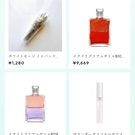
ホワイトセージ ミニバンドル
イクイリブリアムボトルB105
タイプ
「大天使アズラエル」
¥1,280
¥9,669
イクイリブリアムボトルB118
ポマンダーオリジナルホワイ