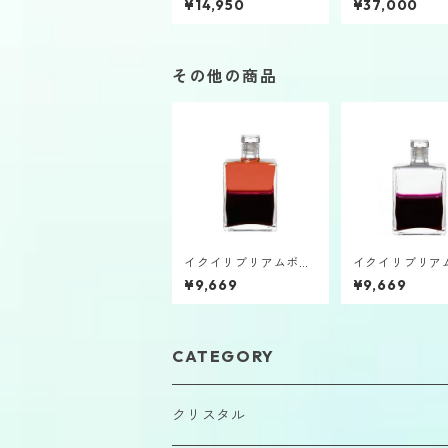
¥14,950
¥37,000
その他の商品
イクイリブリアムボト
イクイリブリア
ルB114「大天使ラグエ
ルB100「大天
¥9,669
¥9,669
ル」
トロン」
CATEGORY
クリスタル