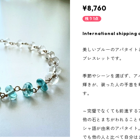
¥8,760
残り1点
International shipping 
美しいブルーのアパタイトと
ブレスレットです。
季節やシーンを選ばず、ア
輝きが、装った人の手首を
す。
～完璧でなくても前進する
他の石とまちがわれること
シャ語が由来のアパタイト
でも他の人と比べて自分は