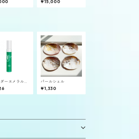
000
¥15,000
ト
ンダーエメラルド
パールシェル
ン2.5㎖バイア
26
¥1,330