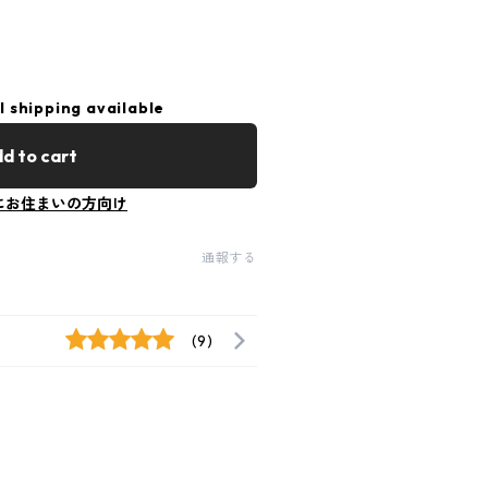
l shipping available
d to cart
にお住まいの方向け
通報する
(9)