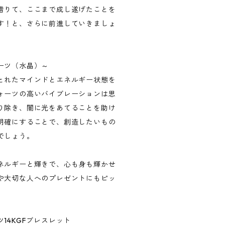
借りて、ここまで成し遂げたことを
す！と、さらに前進していきましょ
ーツ（水晶）～
とれたマインドとエネルギー状態を
ォーツの高いバイブレーションは思
り除き、闇に光をあてることを助け
明確にすることで、創造したいもの
でしょう。
ネルギーと輝きで、心も身も輝かせ
や大切な人へのプレゼントにもピッ
14KGFブレスレット