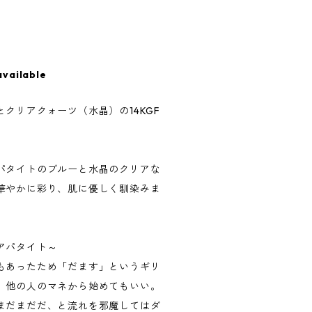
available
クリアクォーツ（水晶）の14KGF
パタイトのブルーと水晶のクリアな
華やかに彩り、肌に優しく馴染みま
アパタイト～
もあったため「だます」というギリ
。他の人のマネから始めてもいい。
まだまだだ、と流れを邪魔してはダ