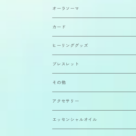
原石
オーラソーマ
磨きもの
イクイリブリアムボトル
カード
カボション
ポマンダー
ヒーリンググッズ
さざれ石
クイントエッセンス
ブレスレット
エアーコンディショナー
その他
カラーエッセンス
アクセサリー
エッセンシャルオイル