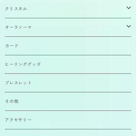
クリスタル
原石
オーラソーマ
磨きもの
イクイリブリアムボトル
カード
カボション
ポマンダー
ヒーリンググッズ
さざれ石
クイントエッセンス
ブレスレット
エアーコンディショナー
その他
カラーエッセンス
アクセサリー