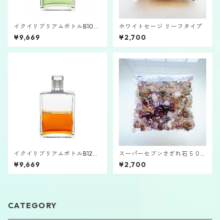
イクイリブリアムボトルB108
ホワイトセージ リーフタイプ
「大天使ジェレミエル」
¥9,669
¥2,700
イクイリブリアムボトルB120
スーパーセブンさざれ石５０
「ペルセポネ」
ｇ
¥9,669
¥2,700
CATEGORY