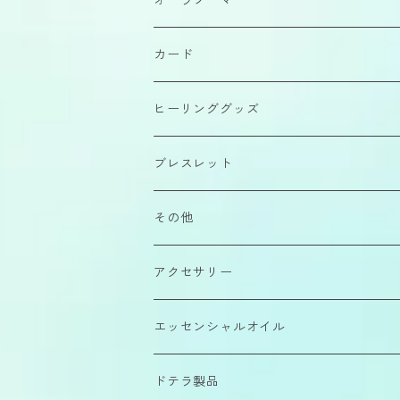
磨きもの
イクイリブリアムボトル
カード
カボション
ポマンダー
ヒーリンググッズ
さざれ石
クイントエッセンス
ブレスレット
エアーコンディショナー
その他
カラーエッセンス
アクセサリー
エッセンシャルオイル
ドテラ製品