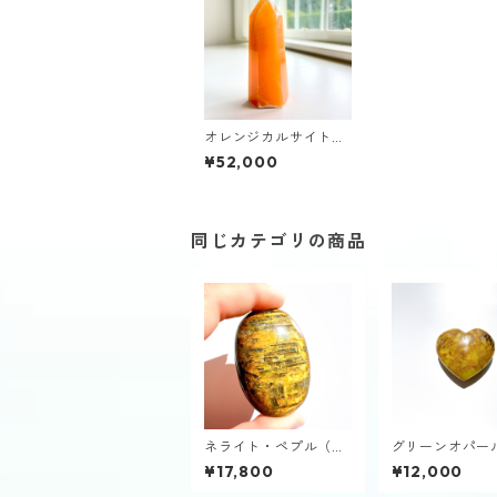
オレンジカルサイトポ
イント①
¥52,000
同じカテゴリの商品
ネライト・ペプル（握
グリーンオパー
り石）
ト型
¥17,800
¥12,000