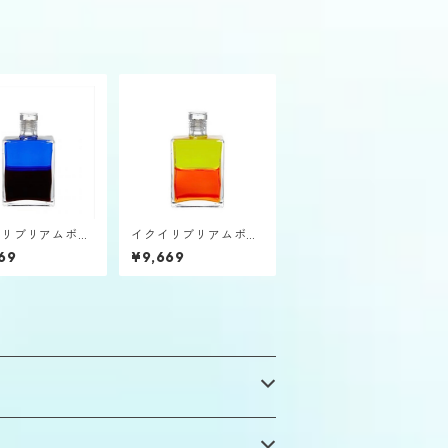
イリブリアムボト
イクイリブリアムボト
「フィジカルレス
ルB121「プルトン」
69
¥9,669
ー」