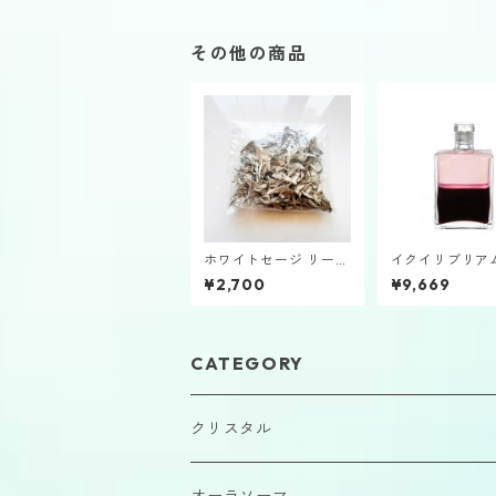
その他の商品
ホワイトセージ リーフ
イクイリブリア
タイプ
ルB110「大天
¥2,700
¥9,669
リエル」
CATEGORY
クリスタル
原石
オーラソーマ