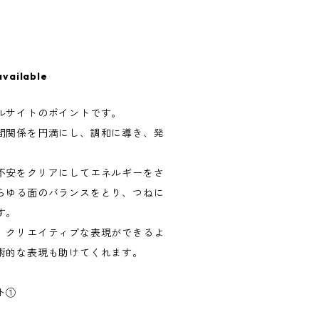
available
ルサイトのポイントです。
間関係を円満にし、調和に導き、発
不安をクリアにしてエネルギーをさ
らゆる面のバランスをとり、つねに
す。
、クリエイティブな表現ができるよ
術的な表現も助けてくれます。
ト①