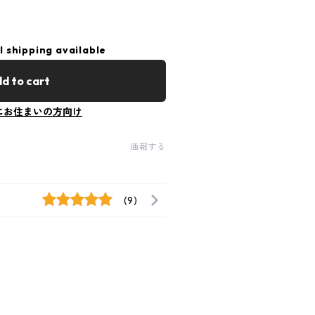
l shipping available
d to cart
にお住まいの方向け
通報する
(9)