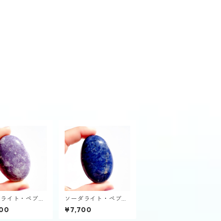
ドライト・ペブル
ソーダライト・ペブル
り石）
（握り石）
00
¥7,700