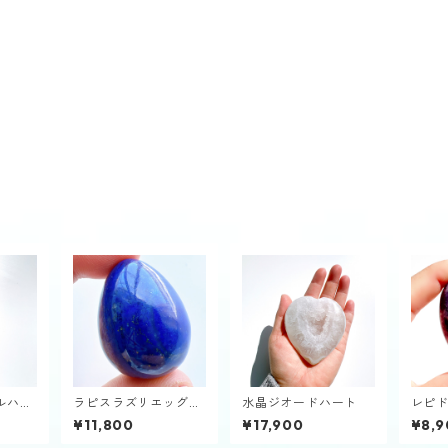
ルハー
ラピスラズリエッグ型
水晶ジオードハート
レピ
①
（握
¥11,800
¥17,900
¥8,9