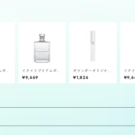
ムボト
イクイリブリアムボト
ポマンダーオリジナル
イク
使アンブ
ルB54「セラピスベ
ホワイト2.5㎖バイア
ルB1
¥9,669
¥1,826
¥9,6
イ」
ル①
キュ