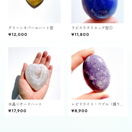
グリーンオパールハート型
ラピスラズリエッグ型①
¥12,000
¥11,800
水晶ジオードハート
レピドライト・ペブル（握り
石）
¥17,900
¥8,900