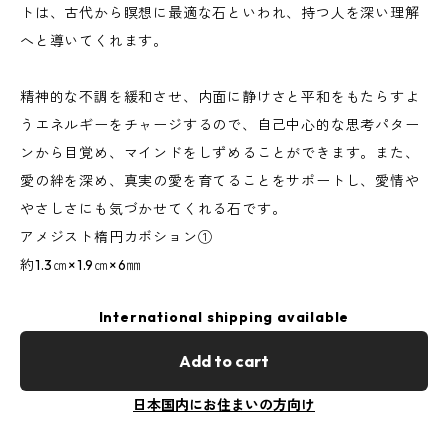
トは、古代から瞑想に最適な石といわれ、持つ人を深い理解
へと導いてくれます。
精神的な不調を緩和させ、内面に静けさと平和をもたらすよ
うエネルギーをチャージするので、自己中心的な思考パター
ンから目覚め、マインドをしずめることができます。また、
愛の絆を深め、真実の愛を育てることをサポートし、愛情や
やさしさにも気づかせてくれる石です。
アメジスト楕円カボション①
約1.3㎝×1.9㎝×6㎜
International shipping available
Add to cart
日本国内にお住まいの方向け