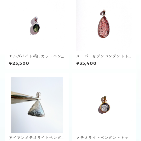
モルダバイト楕円カットペン
スーパーセブンペンダントト
ダントトップ
ップ
¥23,500
¥35,400
アイアンメテオライトペンダ
メテオライトペンダントトッ