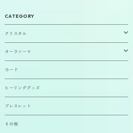
CATEGORY
クリスタル
原石
オーラソーマ
磨きもの
イクイリブリアムボトル
カード
カボション
ポマンダー
ヒーリンググッズ
さざれ石
クイントエッセンス
ブレスレット
エアーコンディショナー
その他