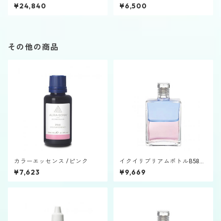
ントトップ
プ②
¥24,840
¥6,500
その他の商品
カラーエッセンス /ピンク
イクイリブリアムボトルB58
「オリオン＆アンジェリカ」
¥7,623
¥9,669