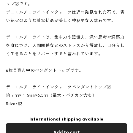
ップ②です。
デュモルチェライトインクォーツは近年発見された石で、青
い花火のような針状結晶が美しく神秘的な天然石です。
デュモルチェライトは、集中力や記憶力、深い思考や洞察力
を身につけ、人間関係などのストレスから解放し、自分らし
く生きることをサポートすると言われています。
6枚目真ん中のペンダントトップです。
デュモルチェライトインクォーツペンダントトップ②
約７㎜×１９㎜×6.5㎜（最大・バチカン含む）
Silver製
International shipping available
Add to cart