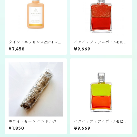
クイントエッセンス25ml レデ
イクイリブリアムボトルB105
ィポルシャ
「大天使アズラエル」
¥7,458
¥9,669
ホワイトセージ バンドルタイ
イクイリブリアムボトルB121
プ
「プルトン」
¥1,850
¥9,669