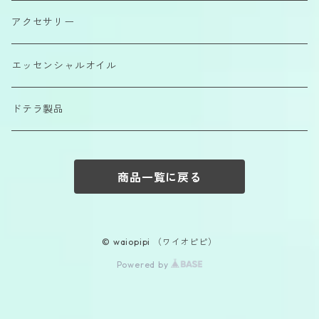
カラーエッセンス
アクセサリー
エッセンシャルオイル
ドテラ製品
商品一覧に戻る
© waiopipi （ワイオピピ）
Powered by